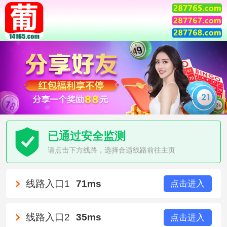
已通过安全监测
请点击下方线路，选择合适线路前往主页
线路入口1
71ms
点击进入
线路入口2
35ms
点击进入